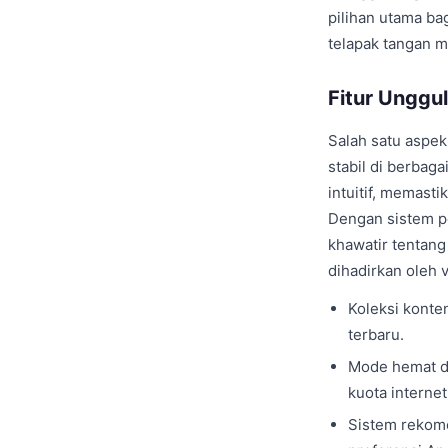
pilihan utama ba
telapak tangan m
Fitur Unggul
Salah satu aspe
stabil di berbag
intuitif, memast
Dengan sistem pe
khawatir tentang
dihadirkan oleh 
Koleksi konte
terbaru.
Mode hemat d
kuota internet
Sistem rekom