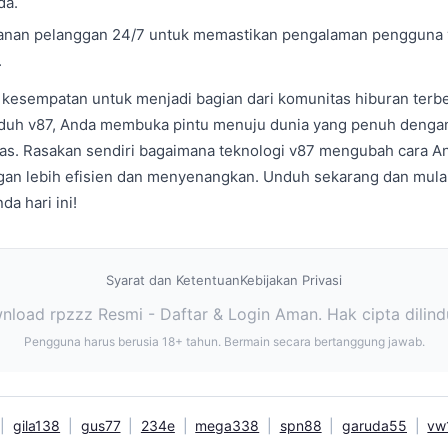
da.
anan pelanggan 24/7 untuk memastikan pengalaman pengguna 
.
kesempatan untuk menjadi bagian dari komunitas hiburan terbes
uh v87, Anda membuka pintu menuju dunia yang penuh denga
tas. Rasakan sendiri bagaimana teknologi v87 mengubah cara A
gan lebih efisien dan menyenangkan. Unduh sekarang dan mula
da hari ini!
Syarat dan Ketentuan
Kebijakan Privasi
load rpzzz Resmi - Daftar & Login Aman. Hak cipta dilin
Pengguna harus berusia 18+ tahun. Bermain secara bertanggung jawab.
|
gila138
|
gus77
|
234e
|
mega338
|
spn88
|
garuda55
|
vw