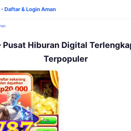
 - Daftar & Login Aman
Aman
 Pusat Hiburan Digital Terlengk
Terpopuler