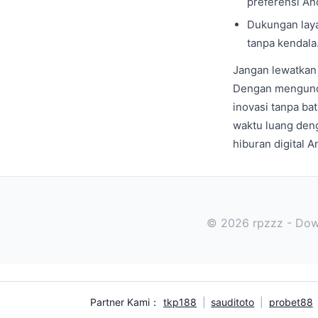
preferensi An
Dukungan lay
tanpa kendala
Jangan lewatkan 
Dengan mengund
inovasi tanpa ba
waktu luang den
hiburan digital An
© 2026 rpzzz - Down
Partner Kami：
tkp188
|
sauditoto
|
probet88