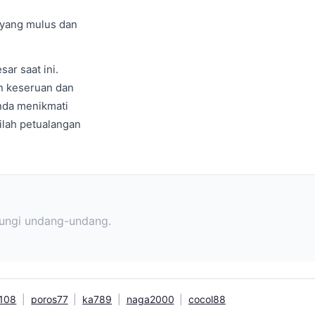
yang mulus dan
ar saat ini.
n keseruan dan
nda menikmati
ilah petualangan
dungi undang-undang.
108
|
poros77
|
ka789
|
naga2000
|
cocol88