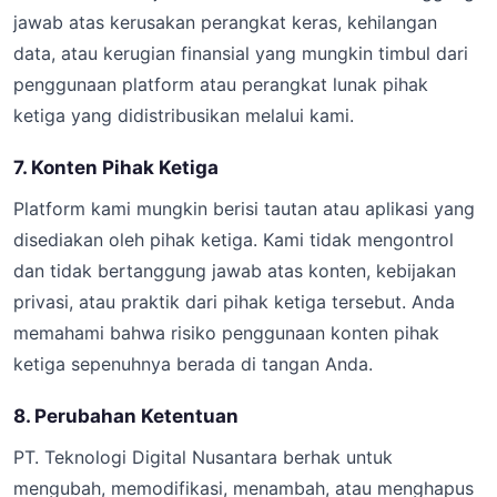
jawab atas kerusakan perangkat keras, kehilangan
data, atau kerugian finansial yang mungkin timbul dari
penggunaan platform atau perangkat lunak pihak
ketiga yang didistribusikan melalui kami.
7. Konten Pihak Ketiga
Platform kami mungkin berisi tautan atau aplikasi yang
disediakan oleh pihak ketiga. Kami tidak mengontrol
dan tidak bertanggung jawab atas konten, kebijakan
privasi, atau praktik dari pihak ketiga tersebut. Anda
memahami bahwa risiko penggunaan konten pihak
ketiga sepenuhnya berada di tangan Anda.
8. Perubahan Ketentuan
PT. Teknologi Digital Nusantara berhak untuk
mengubah, memodifikasi, menambah, atau menghapus