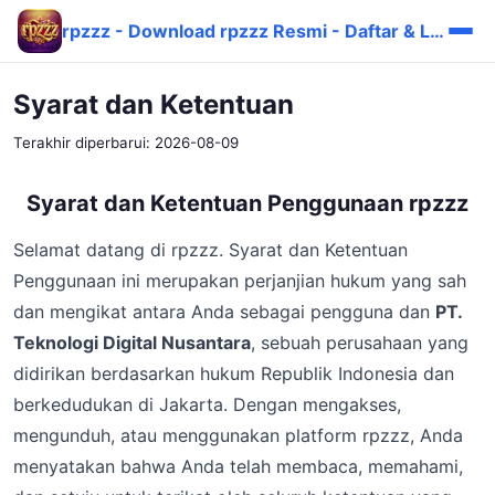
rpzzz - Download rpzzz Resmi - Daftar & Login Aman
Syarat dan Ketentuan
Terakhir diperbarui: 2026-08-09
Syarat dan Ketentuan Penggunaan rpzzz
Selamat datang di rpzzz. Syarat dan Ketentuan
Penggunaan ini merupakan perjanjian hukum yang sah
dan mengikat antara Anda sebagai pengguna dan
PT.
Teknologi Digital Nusantara
, sebuah perusahaan yang
didirikan berdasarkan hukum Republik Indonesia dan
berkedudukan di Jakarta. Dengan mengakses,
mengunduh, atau menggunakan platform rpzzz, Anda
menyatakan bahwa Anda telah membaca, memahami,