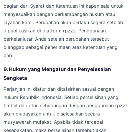
bagian dari Syarat dan Ketentuan ini kapan saja untuk
menyesuaikan dengan perkembangan hukum atau
layanan kami. Perubahan akan berlaku segera setelah
dipublikasikan di platform rpzzz. Penggunaan
berkelanjutan Anda setelah perubahan tersebut
dianggap sebagai penerimaan atas ketentuan yang
baru.
9. Hukum yang Mengatur dan Penyelesaian
Sengketa
Perjanjian ini diatur dan ditafsirkan sesuai dengan
hukum Republik Indonesia. Setiap perselisihan yang
timbul dari atau sehubungan dengan penggunaan rpzzz
akan diupayakan untuk diselesaikan secara
musyawarah mufakat. Apabila tidak tercapai
kesepakatan, maka perselisihan tersebut akan