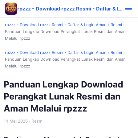
rpzzz - Download rpzzz Resmi - Daftar & Login Aman
rpzzz - Download rpzzz Resmi - Daftar & Login Aman
›
Resmi
›
Panduan Lengkap Download Perangkat Lunak Resmi dan Aman
Melalui rpzzz
rpzzz - Download rpzzz Resmi - Daftar & Login Aman
›
Resmi
›
Panduan Lengkap Download Perangkat Lunak Resmi dan Aman
Melalui rpzzz
Panduan Lengkap Download
Perangkat Lunak Resmi dan
Aman Melalui rpzzz
14 Mei 2026
· Resmi