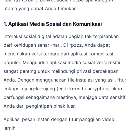
utama yang dapat Anda temukan:
1. Aplikasi Media Sosial dan Komunikasi
Interaksi sosial digital adalah bagian tak terpisahkan
dari kehidupan sehari-hari. Di rpzzz, Anda dapat
menemukan versi terbaru dari aplikasi komunikasi
populer. Mengunduh aplikasi media sosial versi resmi
sangat penting untuk melindungi privasi percakapan
Anda. Dengan menggunakan file instalasi yang asli, fitur
enkripsi ujung-ke-ujung (end-to-end encryption) akan
berfungsi sebagaimana mestinya, menjaga data sensitif
Anda dari pengintipan pihak luar.
Aplikasi pesan instan dengan fitur panggilan video
jernih.