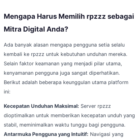
Mengapa Harus Memilih rpzzz sebagai
Mitra Digital Anda?
Ada banyak alasan mengapa pengguna setia selalu
kembali ke rpzzz untuk kebutuhan unduhan mereka.
Selain faktor keamanan yang menjadi pilar utama,
kenyamanan pengguna juga sangat diperhatikan.
Berikut adalah beberapa keunggulan utama platform
ini:
Kecepatan Unduhan Maksimal:
Server rpzzz
dioptimalkan untuk memberikan kecepatan unduh yang
stabil, meminimalkan waktu tunggu bagi pengguna.
Antarmuka Pengguna yang Intuitif:
Navigasi yang