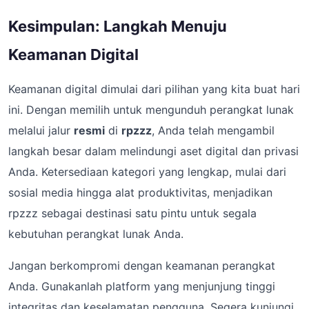
Kesimpulan: Langkah Menuju
Keamanan Digital
Keamanan digital dimulai dari pilihan yang kita buat hari
ini. Dengan memilih untuk mengunduh perangkat lunak
melalui jalur
resmi
di
rpzzz
, Anda telah mengambil
langkah besar dalam melindungi aset digital dan privasi
Anda. Ketersediaan kategori yang lengkap, mulai dari
sosial media hingga alat produktivitas, menjadikan
rpzzz sebagai destinasi satu pintu untuk segala
kebutuhan perangkat lunak Anda.
Jangan berkompromi dengan keamanan perangkat
Anda. Gunakanlah platform yang menjunjung tinggi
integritas dan keselamatan pengguna. Segera kunjungi