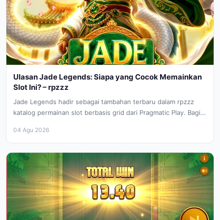
Ulasan Jade Legends: Siapa yang Cocok Memainkan
Slot Ini? – rpzzz
Jade Legends hadir sebagai tambahan terbaru dalam rpzzz
katalog permainan slot berbasis grid dari Pragmatic Play. Bagi
pemain yang sudah...
04 Agu 2026