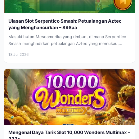
Ulasan Slot Serpentico Smash: Petualangan Aztec
yang Menghancurkan – 898aa
Masuki hutan Mesoamerika yang rimbun, di mana Serpentico
Smash menghadirkan petualangan Aztec yang memukau,
penuh dengan nuansa emas, hijau zamrud,...
18 Jul 2026
Mengenal Daya Tarik Slot 10,000 Wonders Multimax –
333v